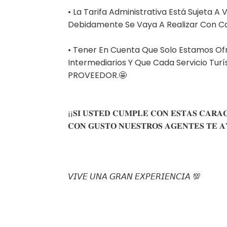
• La Tarifa Administrativa Está Sujeta A
Debidamente Se Vaya A Realizar Con Ca
• Tener En Cuenta Que Solo Estamos Ofr
Intermediarios Y Que Cada Servicio Turí
PROVEEDOR.⁣🤩
¡¡𝐒𝐈 𝐔𝐒𝐓𝐄𝐃 𝐂𝐔𝐌𝐏𝐋𝐄 𝐂𝐎𝐍 𝐄𝐒𝐓𝐀𝐒 𝐂𝐀𝐑𝐀𝐂
𝐂𝐎𝐍 𝐆𝐔𝐒𝐓𝐎 𝐍𝐔𝐄𝐒𝐓𝐑𝐎𝐒 𝐀𝐆𝐄𝐍𝐓𝐄𝐒 𝐓𝐄 
𝘝𝘐𝘝𝘌 𝘜𝘕𝘈 𝘎𝘙𝘈𝘕 𝘌𝘟𝘗𝘌𝘙𝘐𝘌𝘕𝘊𝘐𝘈⁣ 💯