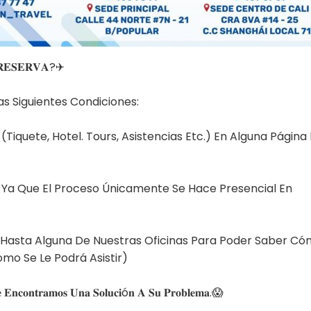
𝐑𝐄𝐒𝐄𝐑𝐕𝐀?⁣✈
 Siguientes Condiciones:⁣
Tiquete, Hotel. Tours, Asistencias Etc.) En Alguna Página
o Ya Que El Proceso Únicamente Se Hace Presencial En
 Hasta Alguna De Nuestras Oficinas Para Poder Saber Có
mo Se Le Podrá Asistir) ⁣
 𝐋𝐞 𝐄𝐧𝐜𝐨𝐧𝐭𝐫𝐚𝐦𝐨𝐬 𝐔𝐧𝐚 𝐒𝐨𝐥𝐮𝐜𝐢ó𝐧 𝐀 𝐒𝐮 𝐏𝐫𝐨𝐛𝐥𝐞𝐦𝐚.😱 ⁣