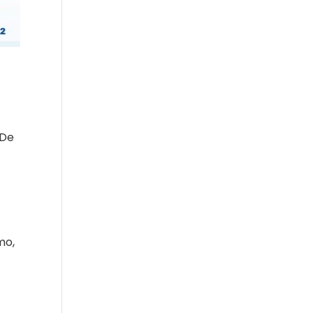
 De
mo,