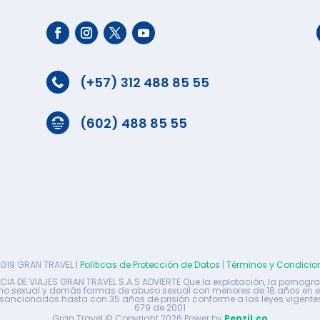
(+57) 312 488 85 55

(602) 488 85 55

019 GRAN TRAVEL |
Políticas de Protección de Datos
|
Términos y Condicio
IA DE VIAJES GRAN TRAVEL S.A.S ADVIERTE Que la explotación, la pornograf
mo sexual y demás formas de abuso sexual con menores de 18 años en e
sancionados hasta con 35 años de prisión conforme a las leyes vigentes
679 de 2001
Gran Travel © Copyright 2026 Power by
Penzil.co