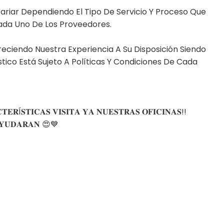
 Variar Dependiendo El Tipo De Servicio Y Proceso Que
da Uno De Los Proveedores.⁣
eciendo Nuestra Experiencia A Su Disposición Siendo
stico Está Sujeto A Políticas Y Condiciones De Cada
𝐄𝐑Í𝐒𝐓𝐈𝐂𝐀𝐒 𝐕𝐈𝐒𝐈𝐓𝐀 𝐘𝐀 𝐍𝐔𝐄𝐒𝐓𝐑𝐀𝐒 𝐎𝐅𝐈𝐂𝐈𝐍𝐀𝐒!! ⁣
𝐘𝐔𝐃𝐀𝐑𝐀𝐍⁣ 😍💙