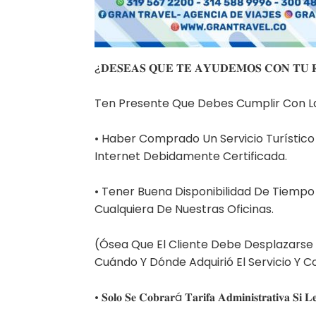
¿𝐃𝐄𝐒𝐄𝐀𝐒 𝐐𝐔𝐄 𝐓𝐄 𝐀𝐘𝐔𝐃𝐄𝐌𝐎𝐒 𝐂𝐎𝐍 𝐓𝐔 
Ten Presente Que Debes Cumplir Con Las
• Haber Comprado Un Servicio Turístico (
Internet Debidamente Certificada.⁣
• Tener Buena Disponibilidad De Tiemp
Cualquiera De Nuestras Oficinas.⁣
(Ósea Que El Cliente Debe Desplazarse
Cuándo Y Dónde Adquirió El Servicio Y Co
• 𝐒𝐨𝐥𝐨 𝐒𝐞 𝐂𝐨𝐛𝐫𝐚𝐫á 𝐓𝐚𝐫𝐢𝐟𝐚 𝐀𝐝𝐦𝐢𝐧𝐢𝐬𝐭𝐫𝐚𝐭𝐢𝐯𝐚 𝐒𝐢