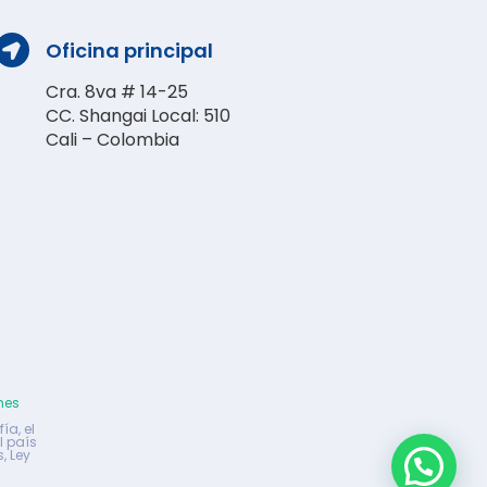
Oficina principal

Cra. 8va # 14-25
CC. Shangai Local: 510
Cali – Colombia
nes
ía, el
l país
, Ley