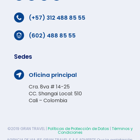
(+57) 312 488 85 55

(602) 488 85 55

Sedes
Oficina principal

Cra. 8va # 14-25
CC. Shangai Local: 510
Cali – Colombia
©2019 GRAN TRAVEL |
Políticas de Protección de Datos
|
Términos y
Condiciones
AGENCIA DE VIAJES GRAN TRAVEL S.A.S ADVIERTE Que la explotación,