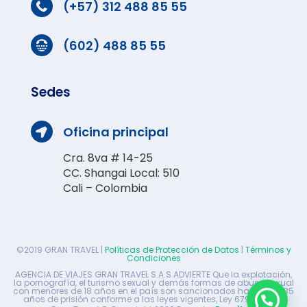
(+57) 312 488 85 55

(602) 488 85 55

Sedes
Oficina principal

Cra. 8va # 14-25
CC. Shangai Local: 510
Cali – Colombia
©2019 GRAN TRAVEL |
Políticas de Protección de Datos
|
Términos y
Condiciones
AGENCIA DE VIAJES GRAN TRAVEL S.A.S ADVIERTE Que la explotación,
la pornografía, el turismo sexual y demás formas de abuso sexual
con menores de 18 años en el país son sancionados hasta con 35
años de prisión conforme a las leyes vigentes, Ley 679 de 2001